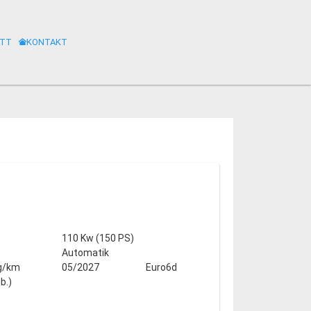
ATT
KONTAKT
110 Kw (150 PS)
Automatik
g/km
05/2027
Euro6d
b.)