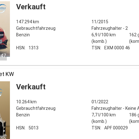
Verkauft
147.294 km
11/2015
Gebrauchtfahrzeug
Fahrzeughalter - 2
Benzin
6,9 l/100 km
162 
(komb.)
(kom
HSN:
1313
TSN:
EXM 0000 46
/47
bet KW
Verkauft
10.264 km
01/2022
Gebrauchtfahrzeug
Fahrzeughalter - Keine
Benzin
7,7 l/100 km
186 
(komb.)
(kom
HSN:
5013
TSN:
APF 000029