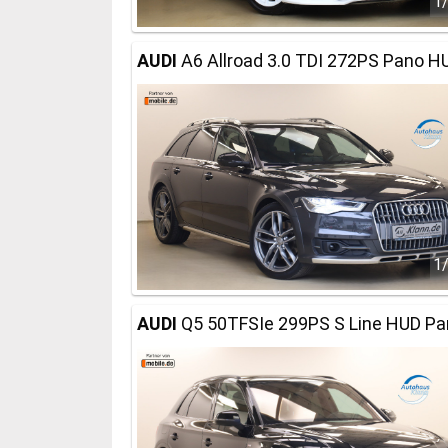
1
AUDI
A6 Allroad 3.0 TDI 272PS Pano 
1
AUDI
Q5 50TFSIe 299PS S Line HUD Pa