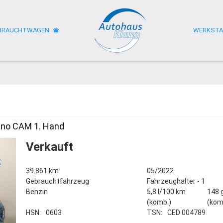
BRAUCHTWAGEN
WERKST
ano CAM 1. Hand
Verkauft
39.861 km
05/2022
Gebrauchtfahrzeug
Fahrzeughalter - 1
Benzin
5,8 l/100 km
148 
(komb.)
(kom
HSN:
0603
TSN:
CED 004789