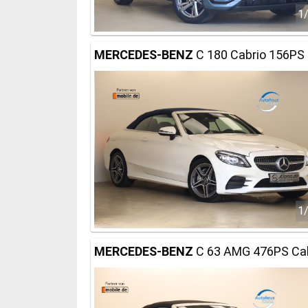
1
MERCEDES-BENZ
C 180 Cabrio 156PS 
1
MERCEDES-BENZ
C 63 AMG 476PS Ca