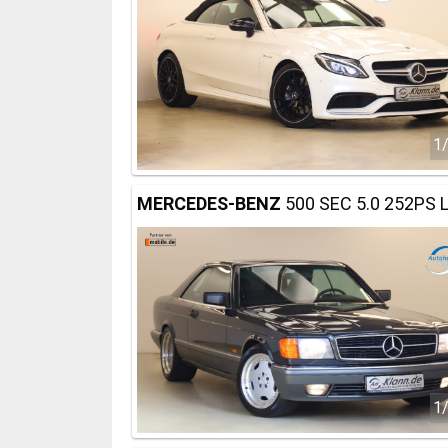
1
MERCEDES-BENZ
500 SEC 5.0 252PS 
1