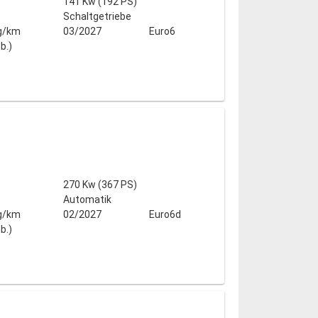
141 Kw (192 PS)
Schaltgetriebe
g/km
03/2027
Euro6
b.)
270 Kw (367 PS)
Automatik
g/km
02/2027
Euro6d
b.)