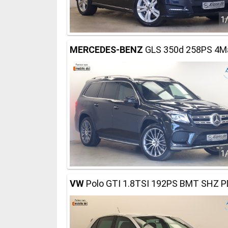
1
MERCEDES-BENZ
GLS 350d 258PS 4Ma
1
VW
Polo GTI 1.8TSI 192PS BMT SHZ P