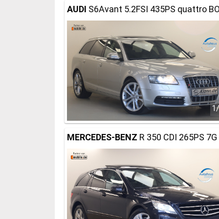
AUDI
S6Avant 5.2FSI 435PS quattro B
1
MERCEDES-BENZ
R 350 CDI 265PS 7G