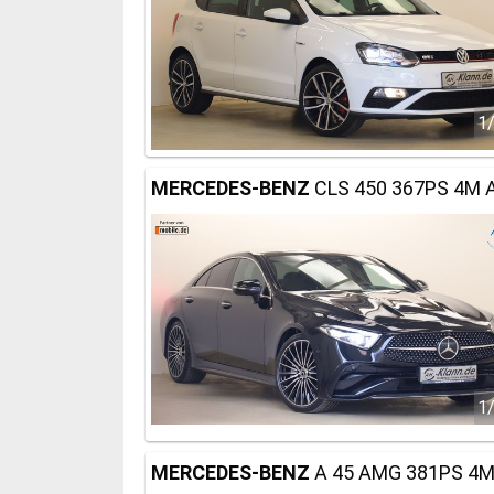
1
MERCEDES-BENZ
CLS 450 367PS 4M 
1
MERCEDES-BENZ
A 45 AMG 381PS 4M