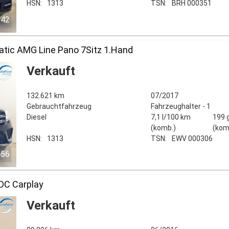
HSN:
1313
TSN:
BRH 000351
/42
tic AMG Line Pano 7Sitz 1.Hand
Verkauft
132.621 km
07/2017
Gebrauchtfahrzeug
Fahrzeughalter - 1
Diesel
7,1 l/100 km
199 
(komb.)
(kom
HSN:
1313
TSN:
EWV 000306
/56
DC Carplay
Verkauft