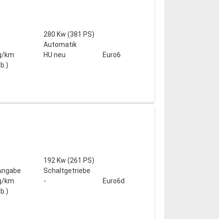
280 Kw (381 PS)
Automatik
g/km
HU neu
Euro6
b.)
192 Kw (261 PS)
 Angabe
Schaltgetriebe
g/km
-
Euro6d
b.)