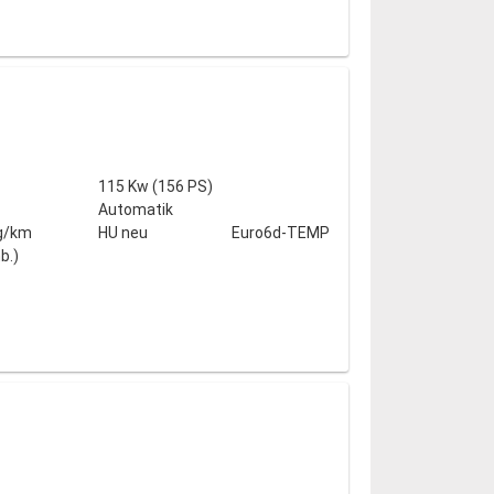
115 Kw (156 PS)
Automatik
g/km
HU neu
Euro6d-TEMP
b.)