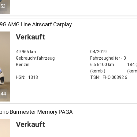
/53
9G AMG Line Airscarf Carplay
Verkauft
49.965 km
04/2019
Gebrauchtfahrzeug
Fahrzeughalter - 3
Benzin
6,5 l/100 km
184 
(komb.)
(kom
HSN:
1313
TSN:
FHO 00392 6
/44
brio Burmester Memory PAGA
Verkauft