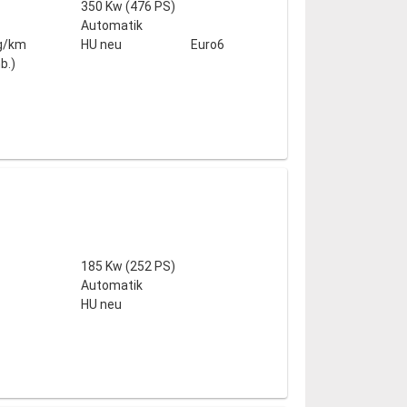
350 Kw (476 PS)
Automatik
g/km
HU neu
Euro6
b.)
185 Kw (252 PS)
Automatik
HU neu