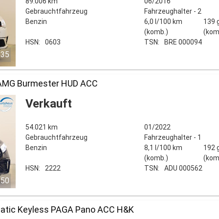
89.006 km
06/2016
Gebrauchtfahrzeug
Fahrzeughalter - 2
Benzin
6,0 l/100 km
139 
(komb.)
(kom
HSN:
0603
TSN:
BRE 000094
/35
AMG Burmester HUD ACC
Verkauft
54.021 km
01/2022
Gebrauchtfahrzeug
Fahrzeughalter - 1
Benzin
8,1 l/100 km
192 
(komb.)
(kom
HSN:
2222
TSN:
ADU 000562
/50
atic Keyless PAGA Pano ACC H&K