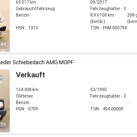
69.217 km
09/2017
Gebrauchtfahrzeug
Fahrzeughalter - 3
Benzin
8,9 l/100 km
208 
(komb.)
(kom
HSN:
1313
TSN:
FHM 00079X
/44
Leder Schiebedach AMG MOPF
Verkauft
154.438 km
03/1990
Oldtimer
Fahrzeughalter - 2
Benzin
-
-
HSN:
0709
TSN:
454 00000
/29