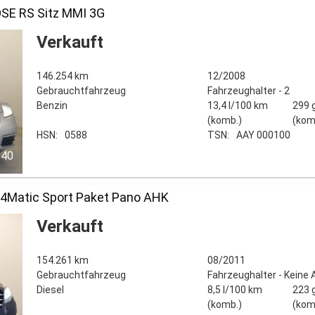
OSE RS Sitz MMI 3G
Verkauft
146.254 km
12/2008
Gebrauchtfahrzeug
Fahrzeughalter - 2
Benzin
13,4 l/100 km
299 
(komb.)
(kom
HSN:
0588
TSN:
AAY 000100
/40
 4Matic Sport Paket Pano AHK
Verkauft
154.261 km
08/2011
Gebrauchtfahrzeug
Fahrzeughalter - Keine
Diesel
8,5 l/100 km
223 
(komb.)
(kom